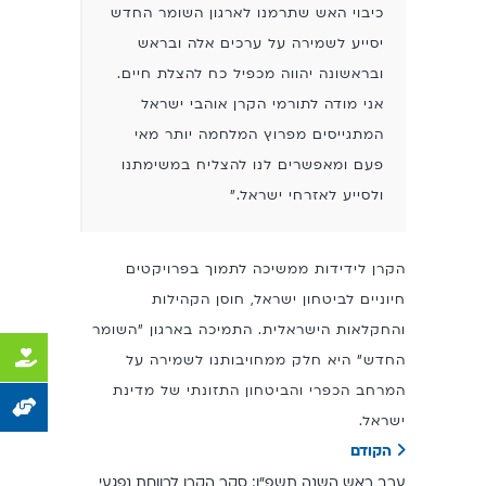
כיבוי האש שתרמנו לארגון השומר החדש
יסייע לשמירה על ערכים אלה ובראש
ובראשונה יהווה מכפיל כח להצלת חיים.
אני מודה לתורמי הקרן אוהבי ישראל
המתגייסים מפרוץ המלחמה יותר מאי
פעם ומאפשרים לנו להצליח במשימתנו
ולסייע לאזרחי ישראל."
הקרן לידידות ממשיכה לתמוך בפרויקטים
חיוניים לביטחון ישראל, חוסן הקהילות
והחקלאות הישראלית. התמיכה בארגון "השומר
החדש" היא חלק ממחויבותנו לשמירה על
המרחב הכפרי והביטחון התזונתי של מדינת
ישראל.
הקודם
ערב ראש השנה תשפ"ו: סקר הקרן לרווחת נפגעי