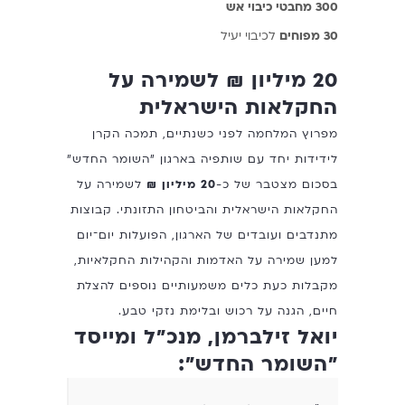
300 מחבטי כיבוי אש
30 מפוחים
לכיבוי יעיל
20 מיליון ₪ לשמירה על
החקלאות הישראלית
מפרוץ המלחמה לפני כשנתיים, תמכה הקרן
לידידות יחד עם שותפיה בארגון "השומר החדש"
בסכום מצטבר של כ-
20 מיליון ₪
לשמירה על
החקלאות הישראלית והביטחון התזונתי. קבוצות
מתנדבים ועובדים של הארגון, הפועלות יום־יום
למען שמירה על האדמות והקהילות החקלאיות,
מקבלות כעת כלים משמעותיים נוספים להצלת
חיים, הגנה על רכוש ובלימת נזקי טבע.
יואל זילברמן, מנכ״ל ומייסד
"השומר החדש":