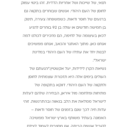
תנאי, של שייכות ושל אחריות הדדית. זהו ביטוי עמוק
לחוסן של העם היהודי. אנשים שבוחרים בתקווה גם
ברגעים של חוסר ודאות. כשמשפחה צעירה, תינוק
בן חמישה חודשים או עולה בן 92 בוחרים להגיע
לכאן בעיצומה של לחימה, הם מזכירים לכולנו למה
אנחנו כאן. מתוך האתגר והכאב, אנחנו ממשיכים
לבנות יחד את עתידו של העם היהודי במדינת
ישראל".
נשיאת הקרן לידידות, יעל אקשטיין:"הגעתם של
העולים בימים אלה היא תזכורת עוצמתית לחוסן
ולתקווה של העם היהודי. דווקא בתקופה של
מתיחות ומלחמה מול איראן, הבחירה שלהם לעלות
לישראל ממלאת את הלב בגאווה ובהתרגשות. זוהי
עדות חיה לכך שגם בזמנים של חוסר ודאות –
האמונה בעתיד משותף בארץ ישראל ממשיכה
להוביל אנשים הביתה. אנו מחויבים לעמוד לצידם,