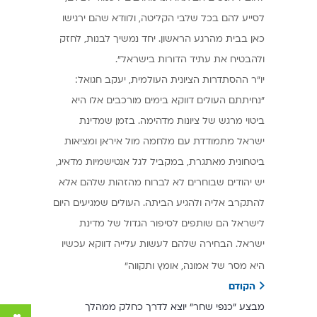
לסייע להם בכל שלבי הקליטה, ולוודא שהם ירגישו
כאן בבית מהרגע הראשון. יחד נמשיך לבנות, לחזק
ולהבטיח את עתיד הדורות בישראל".
יו״ר ההסתדרות הציונית העולמית, יעקב חגואל:
״נחיתתם העולים דווקא בימים מורכבים אלו היא
ביטוי מרגש של ציונות מדהימה. בזמן שמדינת
ישראל מתמודדת עם מלחמה מול איראן ומציאות
ביטחונית מאתגרת, במקביל לגל אנטישמיות מדאיג,
יש יהודים שבוחרים לא לברוח מהזהות שלהם אלא
להתקרב אליה ולהגיע הביתה. העולים שמגיעים היום
לישראל הם שותפים לסיפור הגדול של מדינת
ישראל. הבחירה שלהם לעשות עלייה דווקא עכשיו
היא מסר של אמונה, אומץ ותקווה״
הקודם
מבצע ״כנפי שחר״ יוצא לדרך כחלק ממהלך