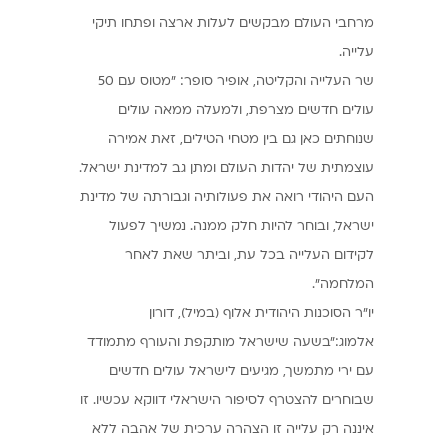
מרחבי העולם מבקשים לעלות ארצה ופתחו תיקי
עלייה.
שר העלייה והקליטה, אופיר סופר: ״מטוס עם 50
עולים חדשים מצרפת, ולמעלה ממאה עולים
שנוחתים כאן גם בין מטחי הטילים, זאת אמירה
עוצמתית של יהדות העולם ומתן גב למדינת ישראל.
העם היהודי רואה את פעולותיה וגבורתה של מדינת
ישראל, ובוחר להיות חלק ממנה. נמשיך לפעול
לקידום העלייה בכל עת, וביתר שאת לאחר
המלחמה״.
יו״ר הסוכנות היהודית אלוף (במיל), דורון
אלמוג:"בשעה שישראל מותקפת והעורף מתמודד
עם ירי מתמשך, מגיעים לישראל עולים חדשים
שבוחרים להצטרף לסיפור הישראלי דווקא עכשיו. זו
איננה רק עלייה זו הצהרה ערכית של אהבה ללא