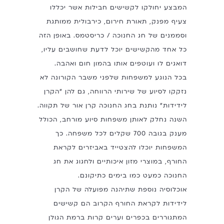
המבצע יחולקו לקשישים חבילות אשר יכללו
צעיף מפנק, תאורת חירום, כירבולית ממותגת
וסממנים של חג החנוכה / כריסטמס. באופן הזה
כל אחד מהקשישים יוכל לדעת שחושבים עליו,
דואגים לו ועוטפים אותו בהמון חום ואהבה.
בכל הנוגע למשפחות שלפני משבר הקורונה לא
נזקקו לסיוע של שירותי הרווחה, גם להן "הקרן
לידידות" נותנת בחג החנוכה קרן אור של תקווה.
השנה נחלק לאותן משפחות סיוע מורחב, הכולל
מענק בגובה 700 שקלים לכל משפחה. כך
המשפחות יוכלו להצטייד באביזרים לקראת
החורף, במוצרי מזון איכותיים ולחגוג את חג
החנוכה כמעט כמו בימים כתיקונם.
אוכלוסיה נוספת שתיהנה מפועלה של הקרן
לידידות לקראת החורף הקרוב הם קשישים
המתגוררים בכפרים וערים קרות ברמת הגולן