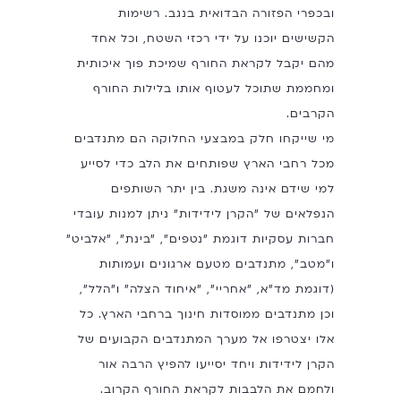
ובכפרי הפזורה הבדואית בנגב. רשימות
הקשישים יוכנו על ידי רכזי השטח, וכל אחד
מהם יקבל לקראת החורף שמיכת פוך איכותית
ומחממת שתוכל לעטוף אותו בלילות החורף
הקרבים.
מי שייקחו חלק במבצעי החלוקה הם מתנדבים
מכל רחבי הארץ שפותחים את הלב כדי לסייע
למי שידם אינה משגת. בין יתר השותפים
הנפלאים של "הקרן לידידות" ניתן למנות עובדי
חברות עסקיות דוגמת "נטפים", "בינת", "אלביט"
ו"מטב", מתנדבים מטעם ארגונים ועמותות
(דוגמת מד"א, "אחריי", "איחוד הצלה" ו"הלל",
וכן מתנדבים ממוסדות חינוך ברחבי הארץ. כל
אלו יצטרפו אל מערך המתנדבים הקבועים של
הקרן לידידות ויחד יסייעו להפיץ הרבה אור
ולחמם את הלבבות לקראת החורף הקרוב.